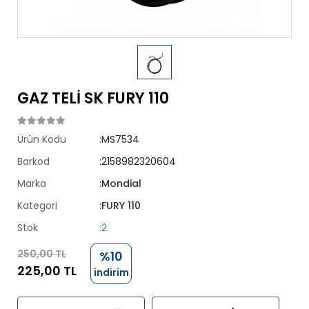
GAZ TELİ SK FURY 110
Ürün Kodu
:MS7534
Barkod
:2158982320604
Marka
:Mondial
Kategori
:FURY 110
Stok
:2
250,00 TL
%10
225,00 TL
indirim