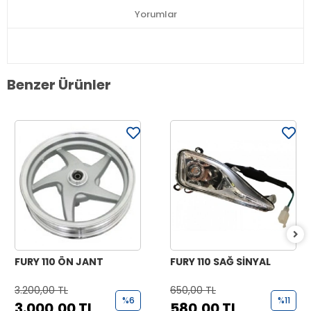
Yorumlar
Benzer Ürünler
FURY 110 ÖN JANT
FURY 110 SAĞ SİNYAL
3.200,00 TL
650,00 TL
%6
%11
3.000,00 TL
580,00 TL