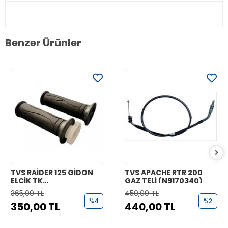
Benzer Ürünler
TVS RAİDER 125 GİDON
TVS APACHE RTR 200
ELCİK TK
GAZ TELİ (N9170340)
(N9221070+N9221170)
365,00 TL
450,00 TL
%4
%2
350,00 TL
440,00 TL