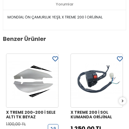
Yorumlar
MONDİAL ÖN ÇAMURLUK YEŞİL X TREME 200 İ ORİJİNAL
Benzer Ürünler
X TREME 200-200 İ SELE
X TREME 200 İ SOL
ALTI TK BEYAZ
KUMANDA ORİJİNAL
1.100,00 TL
1.250,00 TL
%9