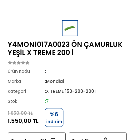
Y4MON1017A0023 ÖN ÇAMURLUK
YEŞİL X TREME 200 İ
Ürün Kodu
:
Marka
:Mondial
Kategori
:X TREME 150-200-200 İ
Stok
:7
1.650,00 TL
%6
1.550,00 TL
indirim