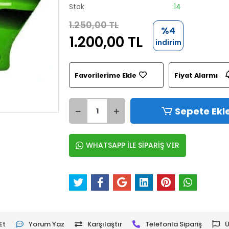
Stok
:14
1.250,00 TL
%4
1.200,00 TL
indirim
Favorilerime Ekle
Fiyat Alarmı
Sepete Ekl
WHATSAPP İLE SİPARİŞ VER
Et
Yorum Yaz
Karşılaştır
Telefonla Sipariş
Ü