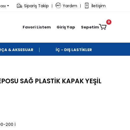
Sipariş Takip
Yardım
İletişim
rası
|
|
0
Favori Listem
Giriş Yap
Sepetim
ARÇA & AKSESUAR
İÇ - DIŞ LASTİKLER
POSU SAĞ PLASTİK KAPAK YEŞİL
00-200 İ