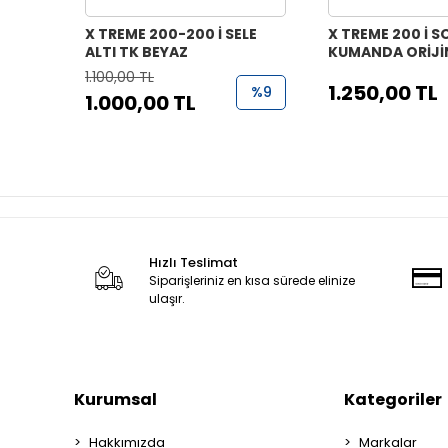
X TREME 200-200 İ SELE
X TREME 200 İ S
ALTI TK BEYAZ
KUMANDA ORİJİ
1.100,00 TL
1.250,00 TL
%9
1.000,00 TL
Hızlı Teslimat
Siparişleriniz en kısa sürede elinize
ulaşır.
Kurumsal
Kategoriler
Hakkımızda
Markalar