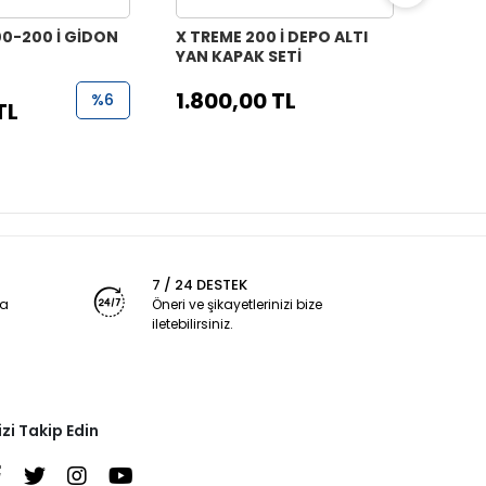
00-200 İ GİDON
X TREME 200 İ DEPO ALTI
X TRE
YAN KAPAK SETİ
RÜZGA
1.050,
1.800,00 TL
%6
TL
1.00
7 / 24 DESTEK
ya
Öneri ve şikayetlerinizi bize
iletebilirsiniz.
izi Takip Edin