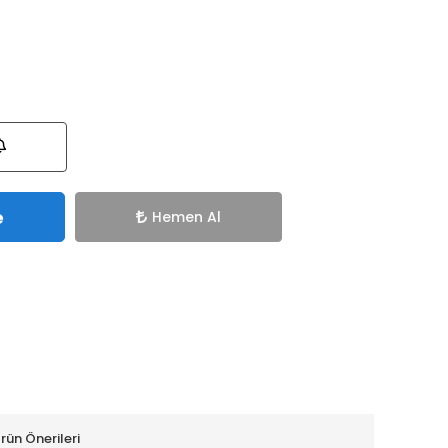
e
Hemen Al
rün Önerileri