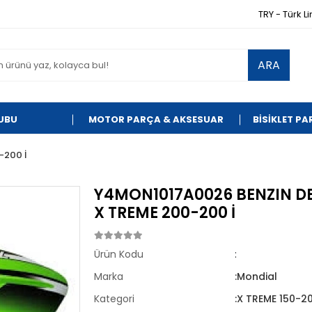
TRY - Türk Li
ARA
UBU
MOTOR PARÇA & AKSESUAR
BİSİKLET P
-200 İ
Y4MON1017A0026 BENZIN DE
X TREME 200-200 İ
Ürün Kodu
:
Marka
:Mondial
Kategori
:X TREME 150-2