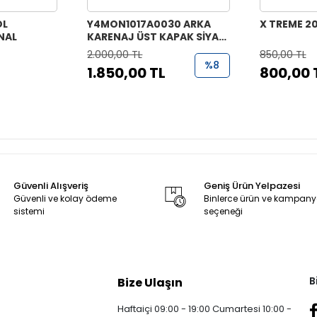
OL
Y4MON1017A0030 ARKA
X TREME 2
NAL
KARENAJ ÜST KAPAK SİYAH
X TREME 150-200-200İ
2.000,00 TL
850,00 TL
%8
1.850,00 TL
800,00 
Güvenli Alışveriş
Geniş Ürün Yelpazesi
Güvenli ve kolay ödeme
Binlerce ürün ve kampan
sistemi
seçeneği
B
Bize Ulaşın
Haftaiçi 09:00 - 19:00 Cumartesi 10:00 -